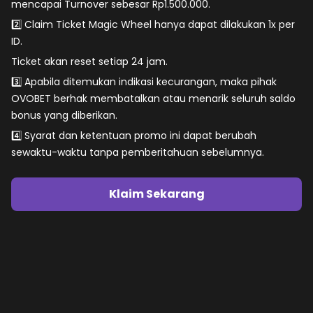
mencapai Turnover sebesar Rp1.500.000.
2️⃣
Claim Ticket Magic Wheel hanya dapat dilakukan 1x per
ID.
Ticket akan
reset setiap 24 jam
.
3️⃣ Apabila ditemukan
indikasi kecurangan
, maka pihak
OVOBET berhak membatalkan atau menarik seluruh saldo
bonus yang diberikan
.
4️⃣
Syarat dan ketentuan promo ini dapat berubah
sewaktu-waktu tanpa pemberitahuan sebelumnya.
Klaim Sekarang