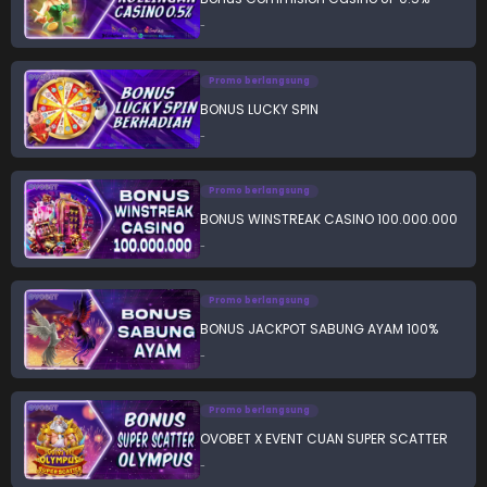
-
Promo berlangsung
BONUS LUCKY SPIN
-
Promo berlangsung
BONUS WINSTREAK CASINO 100.000.000
-
Promo berlangsung
BONUS JACKPOT SABUNG AYAM 100%
-
Promo berlangsung
OVOBET X EVENT CUAN SUPER SCATTER
-