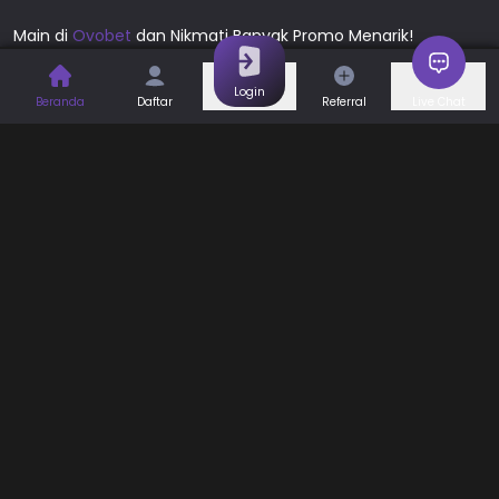
Main di
Ovobet
dan Nikmati Banyak Promo Menarik!
Bergabung di Ovobet bukan hanya memberi kamu
Login
pengalaman bermain game online yang seru, tetapi juga
Beranda
Daftar
Referral
Live Chat
berbagai penawaran menarik setiap hari. Nikmati beragam
promo seperti:
Bonus top up saldo
Bonus cashback
Bonus rolling
Turnamen & kompetisi hadiah
Undian hadiah spesial
Promo harian & seasonal event
Promo-promo ini dirancang agar pengalaman bermain jadi
lebih seru, lebih menyenangkan, dan tentu saja memberi
peluang ekstra untuk menikmati berbagai hadiah
tambahan.
Semakin aktif kamu bermain, semakin banyak kesempatan