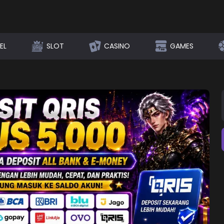
EL
SLOT
CASINO
GAMES