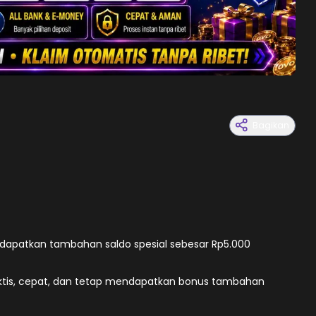
Bagikan
n dapatkan tambahan saldo spesial sebesar
Rp5.000
aktis, cepat, dan tetap mendapatkan bonus tambahan