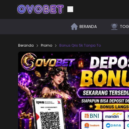
BERANDA
TOG
Beranda
Promo
Bonus Qris 5k Tanpa To