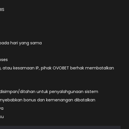
IS
 pada hari yang sama
oses
ata, atau kesamaan IP, pihak OVOBET berhak membatalkan
h disimpan/ditahan untuk penyalahgunaan sistem
menyebabkan bonus dan kemenangan dibatalkan
ya
ku