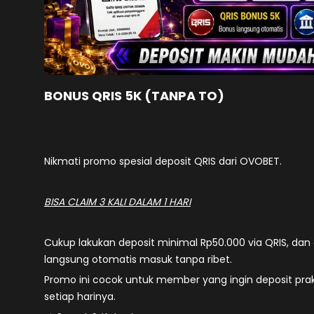
BONUS QRIS 5K (TANPA TO)
Nikmati promo spesial deposit QRIS dari OVOBET.
BISA CLAIM 3 KALI DALAM 1 HARI
Cukup lakukan deposit minimal
Rp50.000
via QRIS, da
langsung
otomatis masuk tanpa ribet
.
Promo ini cocok untuk member yang ingin deposit pr
setiap harinya.