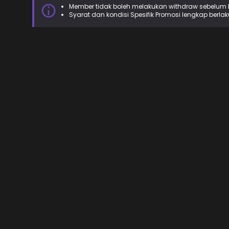
Member tidak boleh melakukan withdraw sebelum 
Syarat dan kondisi Spesifik Promosi lengkap berlak