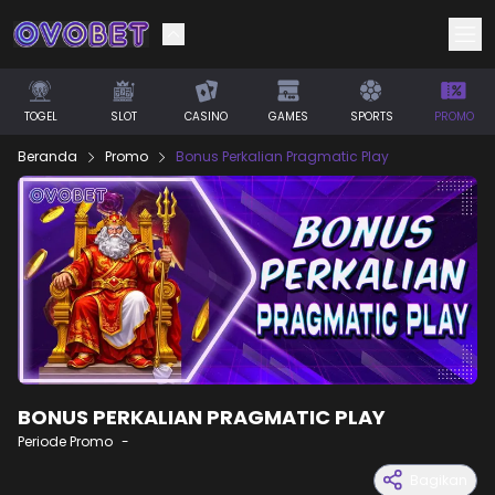
TOGEL
SLOT
CASINO
GAMES
SPORTS
PROMO
Beranda
Promo
Bonus Perkalian Pragmatic Play
BONUS PERKALIAN PRAGMATIC PLAY
Periode Promo
-
Bagikan