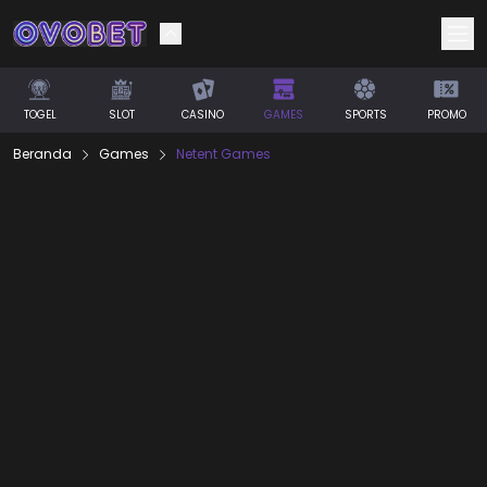
TOGEL
SLOT
CASINO
GAMES
SPORTS
PROMO
Beranda
Games
Netent Games