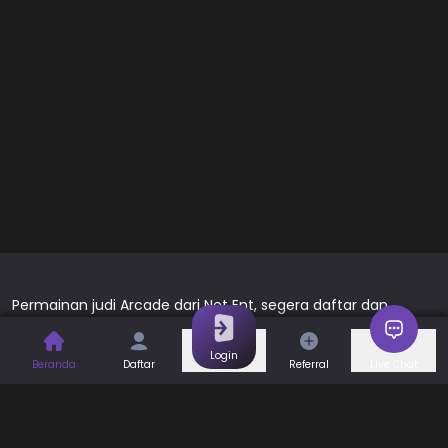
Permainan judi Arcade dari Net Ent, segera daftar dan
lakukan deposit untuk mendapatkan bonus menarik dari
permainan arcade
Login
Beranda
Daftar
Referral
Live Chat
Permainan
Togel
Slot